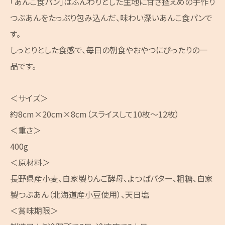
「あんこ食パン」はふんわりとした生地に甘さ控えめの手作り
つぶあんをたっぷり包み込んだ、味わい深いあんこ食パンで
す。
しっとりとした食感で、毎日の朝食やおやつにぴったりの一
品です。
＜サイズ＞
約8cm×20cm×8cm（スライスして10枚～12枚）
＜重さ＞
400g
＜原材料＞
長野県産小麦、自家製りんご酵母、よつばバター、粗糖、自家
製つぶあん（北海道産小豆使用）、天日塩
＜賞味期限＞